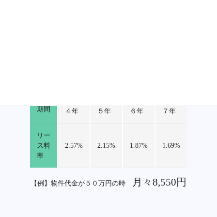
期間
４年
５年
６年
７年
リー
ス料
2.61%
2.18%
1.89%
1.71%
率
１００万円超
金
額・
期間
４年
５年
６年
７年
リー
ス料
2.57%
2.15%
1.87%
1.69%
率
月々8,550円
【例】物件代金が５０万円の時