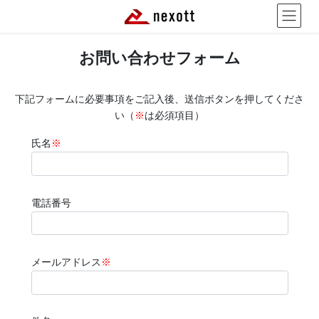
コ
ナ
ン
ビ
テ
ゲ
ン
ー
お問い合わせフォーム
ツ
シ
へ
ョ
ス
ン
下記フォームに必要事項をご記入後、送信ボタンを押してくださ
キ
に
い（
※
は必須項目）
ッ
移
プ
動
氏名
※
電話番号
メールアドレス
※