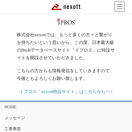
コ
ナ
ン
ビ
テ
ゲ
ン
ー
ツ
シ
へ
ョ
株式会社nexottでは、もっと多くの方々と繋がり
ス
ン
を持ちたいという思いから、この度、日本最大級
キ
に
のBtoBデータベースサイト「イプロス」に特設サ
ッ
移
イトを開設させていただきました。
プ
動
こちらの方からも情報発信をしていきますので、
今後ともよろしくお願い致します。
イプロス「nexott特設サイト」はこちらから>>>
HOME
メッセージ
工事事業