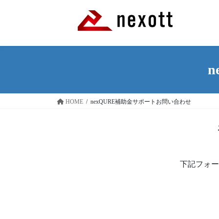
コ
ナ
ン
ビ
テ
ゲ
ン
ー
ツ
シ
へ
ョ
ス
ン
キ
に
ッ
移
HOME
nexQURE補助金サポートお問い合わせ
プ
動
下記フォー