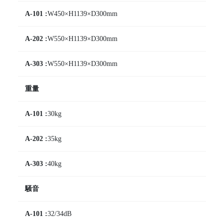
W450×H1139×D300mm
W550×H1139×D300mm
W550×H1139×D300mm
重量
30kg
35kg
40kg
騒音
32/34dB