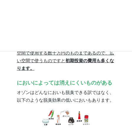
50ppm
：人間は１時間で生命危険となる。
引用元：杉光英俊「オゾンの基礎と応用」
初期投資に費用がかかる
オゾン発生器には、Amazonなどで販売している
コンパクトタイプの数千円のものから、広い室内
空間で使用する数十万円のものまであるので、広
い空間で使うものですと
初期投資の費用も多くな
ります。
においによっては消えにくいものがある
オゾンはどんなにおいも脱臭できる訳ではなく、
以下のような脱臭効果の低いにおいもあります。